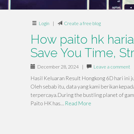
Login
|
Create a free blog
How paito hk hari
Save You Time, St
December 28, 2024
|
Leave a comment
Hasil Keluaran Result Hongkong 6D hari ini j
Oleh sebab itu, data yang kami berikan kepad
terpercaya.During the bustling planet of gambl
Paito HK has…
Read More