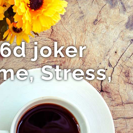
6d joker
me, Stress,