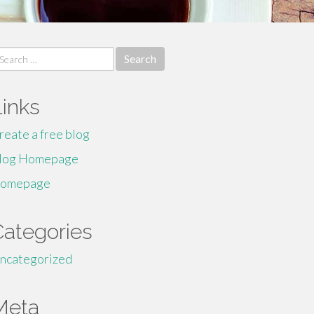
earch
r:
Links
reate a free blog
log Homepage
omepage
Categories
ncategorized
Meta